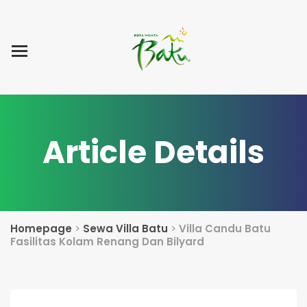
Home
Blog Post
List Villa
Tentang Kami
Article Details
Homepage
>
Sewa Villa Batu
>
Villa Candu Batu
Fasilitas Kolam Renang Dan Bilyard