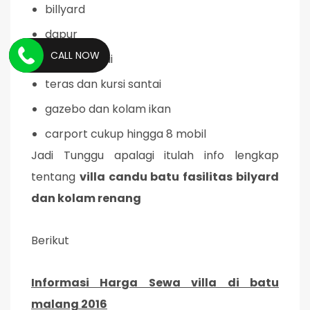
billyard
dapur
CALL NOW
ruang santai
teras dan kursi santai
gazebo dan kolam ikan
carport cukup hingga 8 mobil
Jadi Tunggu apalagi itulah info lengkap
tentang
villa candu batu fasilitas bilyard
dan kolam renang
Berikut
Informasi Harga Sewa villa di batu
malang 2016