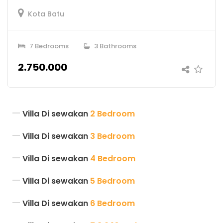
lunas dan di kirimkan via email.
Kota Batu
Invoice digunakan untuk tanda masuk villa ( di
tukarkan dengan kunci villa )
7 Bedrooms
3 Bathrooms
VillaHotelBatu
2.750.000
Mobile : Telp 082234335585 SMS/WA
082234335585
/ Pin Bb 2BB6B9FF
Office :(0341) 3061084
Villa Di sewakan
2 Bedroom
Villa Di sewakan
3 Bedroom
Rental Overview
Villa Di sewakan
4 Bedroom
Villa Di sewakan
5 Bedroom
Location
Kota Batu
Villa Di sewakan
6 Bedroom