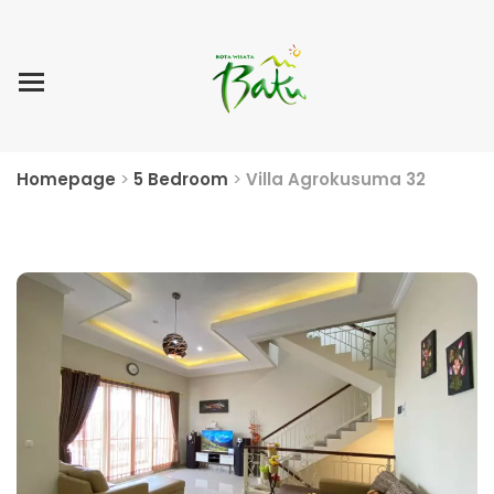
Home
Blog Post
List Villa
Tentang Kami
Homepage
>
5 Bedroom
>
Villa Agrokusuma 32