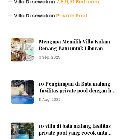
Villa Di sewakan
7,8,9,10 Bedroom
Bed Rooms
5
Villa Di sewakan
Private Pool
Baths
4
Mengapa Memilih Villa Kolam
Renang Batu untuk Liburan
Total Rooms
5
9 Sep, 2025
Floor
2
10 Penginapan di Batu malang
fasilitas private pool dengan h…
Price Conditions
3.000.000
11 Aug, 2022
10 villa di batu malang fasilitas
private pool yang cocok untu…