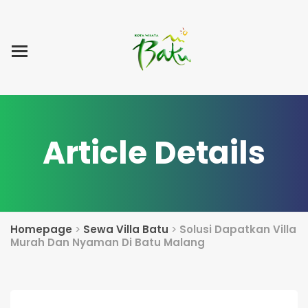
Home
Blog Post
List Villa
Tentang Kami
Article Details
Homepage
>
Sewa Villa Batu
>
Solusi Dapatkan Villa
Murah Dan Nyaman Di Batu Malang