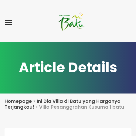
Home
Blog Post
List Villa
Tentang Kami
Article Details
Homepage
>
Ini Dia Villa di Batu yang Harganya
Terjangkau!
>
Villa Pesanggrahan Kusuma 1 batu