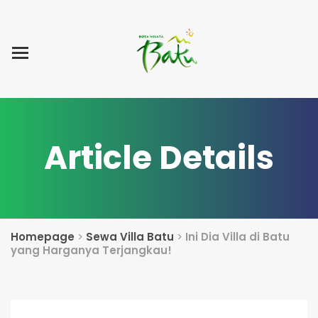
Home
Blog Post
List Villa
Tentang Kami
Article Details
Homepage
>
Sewa Villa Batu
>
Ini Dia Villa di Batu
yang Harganya Terjangkau!