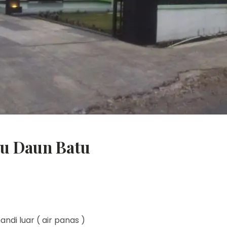
au Daun Batu
di luar ( air panas )