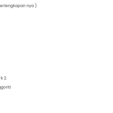
perlengkapan nya )
rk 2
goriti