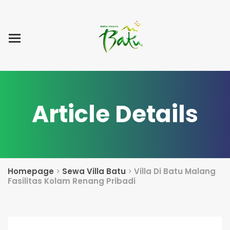
Home
Blog Post
List Villa
Tentang Kami
Article Details
Homepage
>
Sewa Villa Batu
>
Villa Di Batu Malang
Fasilitas Kolam Renang Pribadi