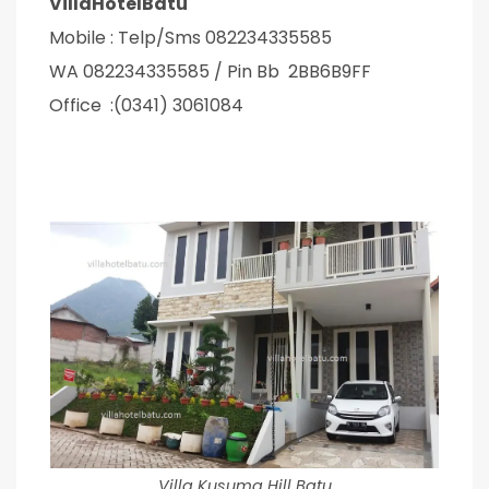
VillaHotelBatu
Mobile : Telp/Sms 082234335585
WA 082234335585 / Pin Bb 2BB6B9FF
Office :(0341) 3061084
Villa Kusuma Hill Batu