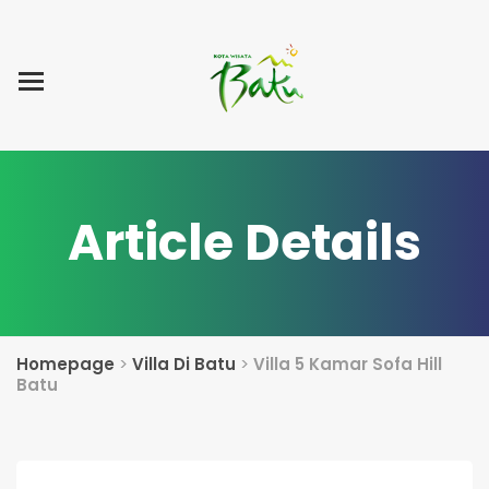
Home
Blog Post
List Villa
Tentang Kami
Article Details
Homepage
>
Villa Di Batu
>
Villa 5 Kamar Sofa Hill
Batu