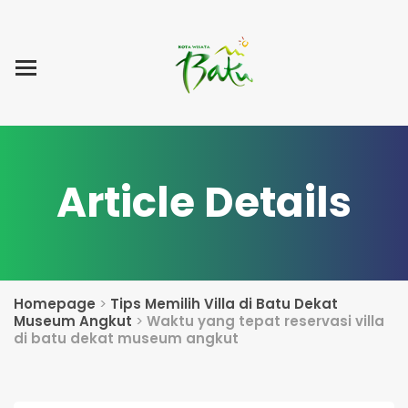
Home
Blog Post
List Villa
Tentang Kami
Article Details
Homepage
>
Tips Memilih Villa di Batu Dekat
Museum Angkut
>
Waktu yang tepat reservasi villa
di batu dekat museum angkut