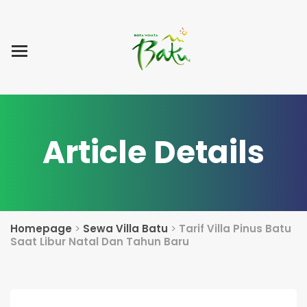
Home
Blog Post
List Villa
Tentang Kami
Article Details
Homepage
>
Sewa Villa Batu
>
Tarif Villa Pinus Batu
Saat Libur Natal Dan Tahun Baru