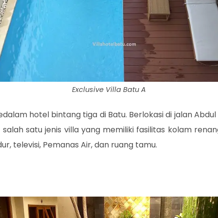
Exclusive Villa Batu A
 kedalam hotel bintang tiga di Batu. Berlokasi di jalan Ab
h salah satu jenis villa yang memiliki fasilitas kolam renan
r, televisi, Pemanas Air, dan ruang tamu.