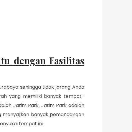
atu dengan Fasilitas
urabaya sehingga tidak jarang Anda
rah yang memiliki banyak tempat-
dalah Jatim Park. Jatim Park adalah
ng menyajikan banyak pemandangan
nyukai tempat ini.