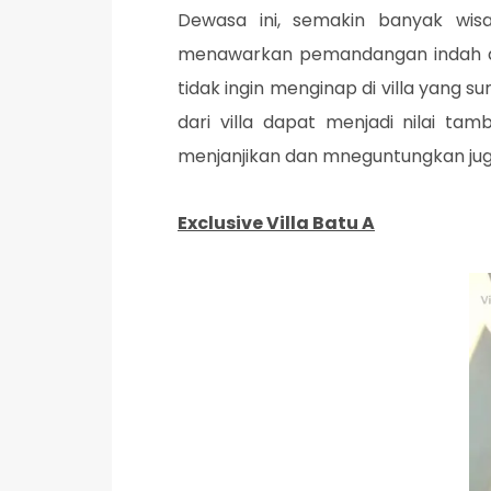
Dewasa ini, semakin banyak wis
menawarkan pemandangan indah da
tidak ingin menginap di villa yang
dari villa dapat menjadi nilai t
menjanjikan dan mneguntungkan juga te
Exclusive Villa Batu A