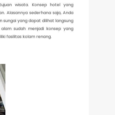
ujuan wisata. Konsep hotel yang
. Alasannya sederhana saja, Anda
 sungai yang dapat dilihat langsung
ke alam sudah menjadi konsep yang
iki fasilitas kolam renang.