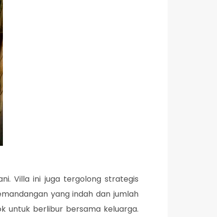
ni. Villa ini juga tergolong strategis
 Pemandangan yang indah dan jumlah
untuk berlibur bersama keluarga.