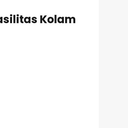
asilitas Kolam