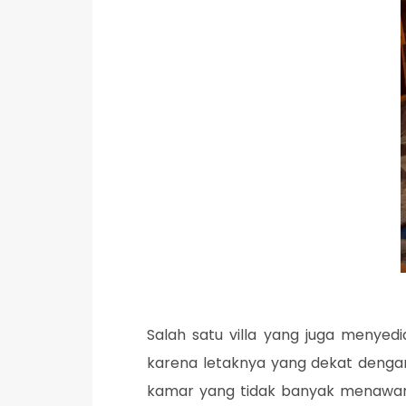
Salah satu villa yang juga menyed
karena letaknya yang dekat dengan
kamar yang tidak banyak menawar