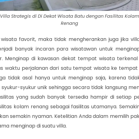
Villa Strategis di Di Dekat Wisata Batu dengan Fasilitas Kola
Renang
sata favorit, maka tidak mengherankan juga jika villa
 menjadi banyak incaran para wisatawan untuk menginap
r. Menginap di kawasan dekat tempat wisata terkena
 waktu perjalanan dari satu tempat wisata ke tempat wi
a tidak asal hanya untuk menginap saja, karena tida
ih, syukur-syukur unik sehingga secara tidak langsung men
silitas yang sudah banyak tersedia hampir di setiap p
litas kolam renang sebagai fasilitas utamanya. Semakin
akan semakin nyaman. Ketelitian Anda dalam memilih pa
 menginap di suatu villa.