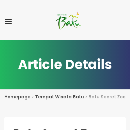
Home
Blog Post
List Villa
Tentang Kami
Article Details
Homepage
>
Tempat Wisata Batu
>
Batu Secret Zoo