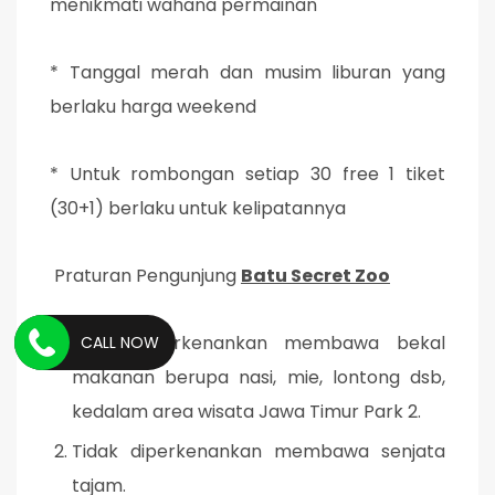
menikmati wahana permainan
* Tanggal merah dan musim liburan yang
berlaku harga weekend
* Untuk rombongan setiap 30 free 1 tiket
(30+1) berlaku untuk kelipatannya
Praturan Pengunjung
Batu Secret Zoo
Tidak diperkenankan membawa bekal
CALL NOW
makanan berupa nasi, mie, lontong dsb,
kedalam area wisata Jawa Timur Park 2.
Tidak diperkenankan membawa senjata
tajam.