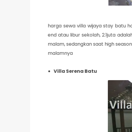
harga sewa villa wijaya stay batu h
end atau libur sekolah, 2.1juta ada
malam, sedangkan saat high season na
malamnya
Villa Serena Batu