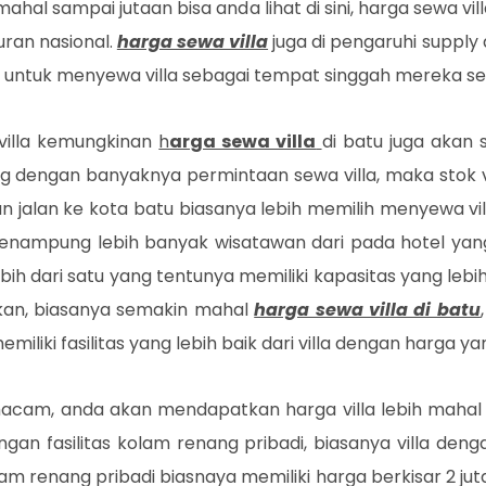
rmahal sampai jutaan bisa anda lihat di sini, harga sewa 
uran nasional.
harga sewa villa
juga di pengaruhi suppl
 untuk menyewa villa sebagai tempat singgah mereka sel
villa kemungkinan
h
arga sewa villa
di batu juga akan 
dengan banyaknya permintaan sewa villa, maka stok vil
n jalan ke kota batu biasanya lebih memilih menyewa vi
isa menampung lebih banyak wisatawan dari pada hotel 
ebih dari satu yang tentunya memiliki kapasitas yang leb
rkan, biasanya semakin mahal
harga sewa villa di batu
miliki fasilitas yang lebih baik dari villa dengan harga y
cam, anda akan mendapatkan harga villa lebih mahal a
engan fasilitas kolam renang pribadi, biasanya villa deng
kolam renang pribadi biasnaya memiliki harga berkisar 2 