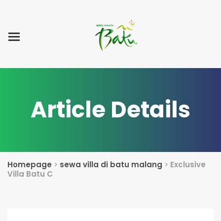
Home
Blog Post
List Villa
Tentang Kami
Article Details
Homepage
>
sewa villa di batu malang
>
Exclusive
Villa Batu C