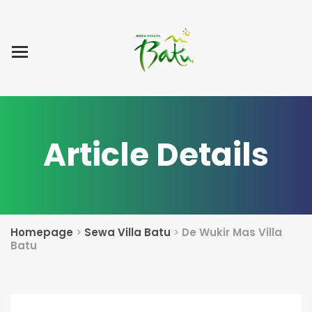
Home
Blog Post
List Villa
Tentang Kami
Article Details
Homepage
>
Sewa Villa Batu
>
De Wukir Mas Villa
Batu