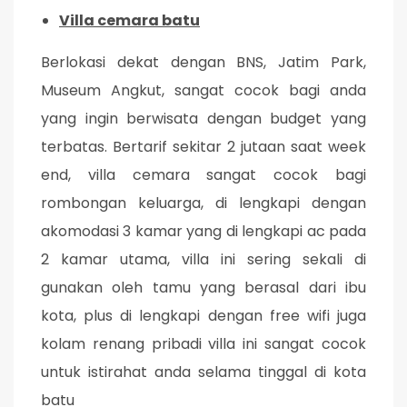
Villa cemara batu
Berlokasi dekat dengan BNS, Jatim Park,
Museum Angkut, sangat cocok bagi anda
yang ingin berwisata dengan budget yang
terbatas. Bertarif sekitar 2 jutaan saat week
end, villa cemara sangat cocok bagi
rombongan keluarga, di lengkapi dengan
akomodasi 3 kamar yang di lengkapi ac pada
2 kamar utama, villa ini sering sekali di
gunakan oleh tamu yang berasal dari ibu
kota, plus di lengkapi dengan free wifi juga
kolam renang pribadi villa ini sangat cocok
untuk istirahat anda selama tinggal di kota
batu