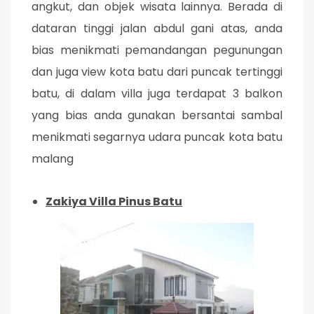
angkut, dan objek wisata lainnya. Berada di
dataran tinggi jalan abdul gani atas, anda
bias menikmati pemandangan pegunungan
dan juga view kota batu dari puncak tertinggi
batu, di dalam villa juga terdapat 3 balkon
yang bias anda gunakan bersantai sambal
menikmati segarnya udara puncak kota batu
malang
Zakiya Villa Pinus Batu