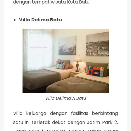
dengan tempat wisata Kota Batu
Villa Delima Batu
Villa Delima A Batu
Villa keluarga dengan fasilitas berbintang
satu ini terletak dekat dengan Jatim Park 2,