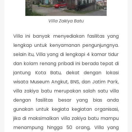
Villa Zakiya Batu
Villa ini banyak menyediakan fasilitas yang
lengkap untuk kenyamanan pengunjungnya.
selain itu, Villa yang di lengkapi 4 kamar tidur
dan kolam renang pribadi ini berada tepat di
jantung Kota Batu, dekat dengan lokasi
wisata Museum Angkut, BNS, dan Jatim Park,
villa zakiya batu merupakan salah satu villa
dengan fasilitas besar yang bias anda
gunakan untuk kegiata kegiatan organisasi,
jika di maksimalkan villa zakiya batu mampu
menampung hingga 50 orang, Villa yang