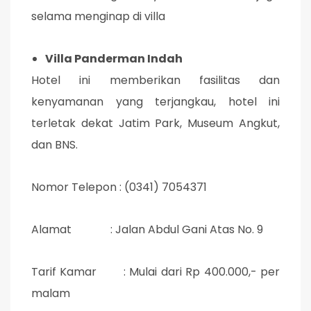
selama menginap di villa
Villa Panderman Indah
Hotel ini memberikan fasilitas dan
kenyamanan yang terjangkau, hotel ini
terletak dekat Jatim Park, Museum Angkut,
dan BNS.
Nomor Telepon : (0341) 7054371
Alamat : Jalan Abdul Gani Atas No. 9
Tarif Kamar : Mulai dari Rp 400.000,- per
malam