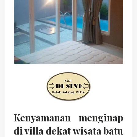
Kenyamanan menginap
di villa dekat wisata batu