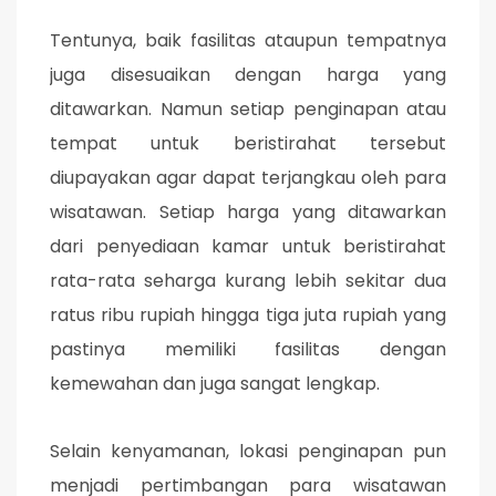
Tentunya, baik fasilitas ataupun tempatnya
juga disesuaikan dengan harga yang
ditawarkan. Namun setiap penginapan atau
tempat untuk beristirahat tersebut
diupayakan agar dapat terjangkau oleh para
wisatawan. Setiap harga yang ditawarkan
dari penyediaan kamar untuk beristirahat
rata-rata seharga kurang lebih sekitar dua
ratus ribu rupiah hingga tiga juta rupiah yang
pastinya memiliki fasilitas dengan
kemewahan dan juga sangat lengkap.
Selain kenyamanan, lokasi penginapan pun
menjadi pertimbangan para wisatawan