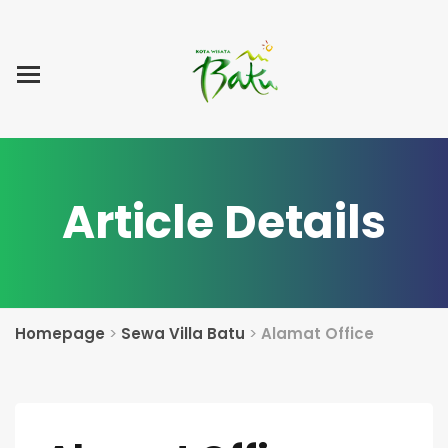
Home
Blog Post
List Villa
Tentang Kami
Article Details
Homepage
>
Sewa Villa Batu
>
Alamat Office